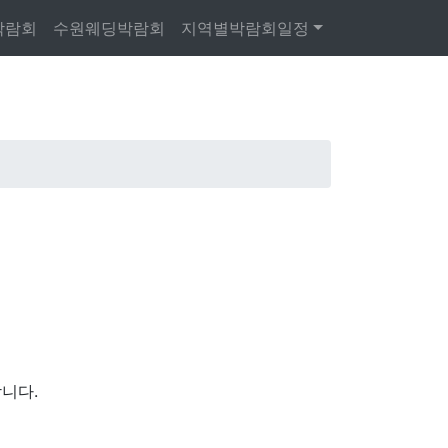
박람회
수원웨딩박람회
지역별박람회일정
니다.