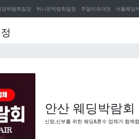
웨딩박람회일정
허니문박람회일정
주얼리초대전
서울웨딩
일정
안산 웨딩박람회
신랑,신부를 위한 웨딩&혼수 업체가 함께합