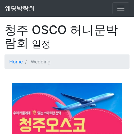
웨딩박람회
청주 OSCO 허니문박
람회
일정
Home
Wedding